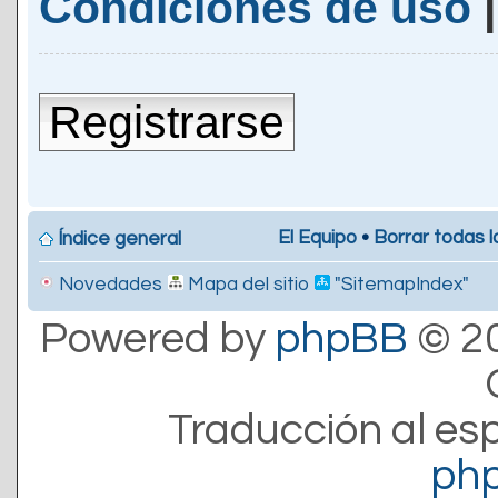
Condiciones de uso
Registrarse
El Equipo
•
Borrar todas l
Índice general
Novedades
Mapa del sitio
"SitemapIndex"
Powered by
phpBB
© 20
Traducción al es
ph