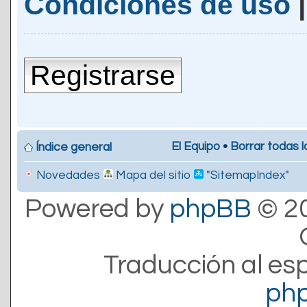
Condiciones de uso
Registrarse
El Equipo
•
Borrar todas l
Índice general
Novedades
Mapa del sitio
"SitemapIndex"
Powered by
phpBB
© 20
Traducción al es
ph