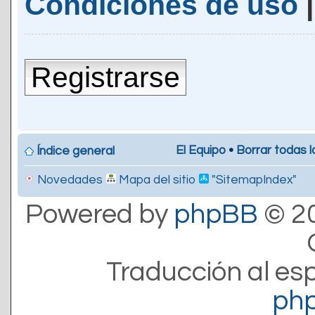
Condiciones de uso
Registrarse
El Equipo
•
Borrar todas l
Índice general
Novedades
Mapa del sitio
"SitemapIndex"
Powered by
phpBB
© 20
Traducción al es
ph