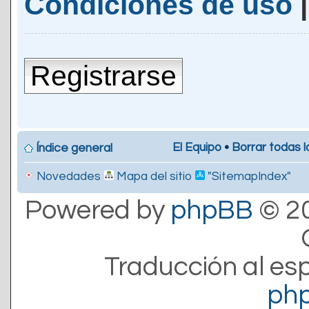
Condiciones de uso
Registrarse
El Equipo
•
Borrar todas l
Índice general
Novedades
Mapa del sitio
"SitemapIndex"
Powered by
phpBB
© 20
Traducción al es
ph