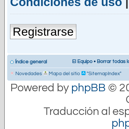
Condiciones de uso
Registrarse
El Equipo
•
Borrar todas l
Índice general
Novedades
Mapa del sitio
"SitemapIndex"
Powered by
phpBB
© 20
Traducción al es
ph