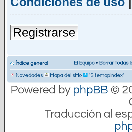
Condiciones de uso
Registrarse
El Equipo
•
Borrar todas l
Índice general
Novedades
Mapa del sitio
"SitemapIndex"
Powered by
phpBB
© 20
Traducción al es
ph