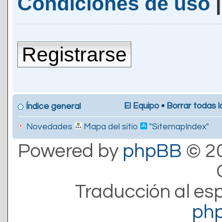
Condiciones de uso
Registrarse
El Equipo
•
Borrar todas l
Índice general
Novedades
Mapa del sitio
"SitemapIndex"
Powered by
phpBB
© 20
Traducción al es
ph