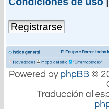
Condiciones de uso
Registrarse
El Equipo
•
Borrar todas l
Índice general
Novedades
Mapa del sitio
"SitemapIndex"
Powered by
phpBB
© 20
Traducción al es
ph