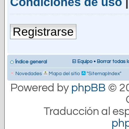
Condiciones de uso
Registrarse
El Equipo
•
Borrar todas l
Índice general
Novedades
Mapa del sitio
"SitemapIndex"
Powered by
phpBB
© 20
Traducción al es
ph