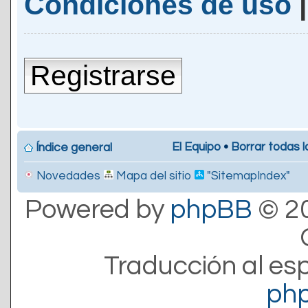
Condiciones de uso
Registrarse
El Equipo
•
Borrar todas l
Índice general
Novedades
Mapa del sitio
"SitemapIndex"
Powered by
phpBB
© 20
Traducción al es
ph