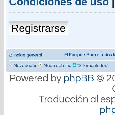
Condiciones de uso
Registrarse
El Equipo
•
Borrar todas l
Índice general
Novedades
Mapa del sitio
"SitemapIndex"
Powered by
phpBB
© 20
Traducción al es
ph