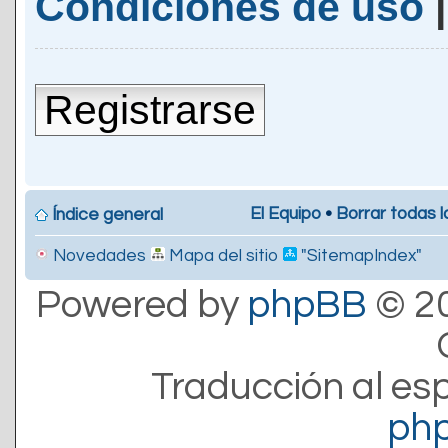
Condiciones de uso
Registrarse
El Equipo
•
Borrar todas l
Índice general
Novedades
Mapa del sitio
"SitemapIndex"
Powered by
phpBB
© 20
Traducción al es
ph