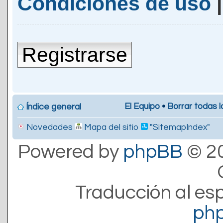
Condiciones de uso
Registrarse
El Equipo
•
Borrar todas l
Índice general
Novedades
Mapa del sitio
"SitemapIndex"
Powered by
phpBB
© 20
Traducción al es
ph