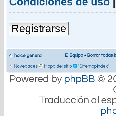
Condiciones de uso
Registrarse
El Equipo
•
Borrar todas l
Índice general
Novedades
Mapa del sitio
"SitemapIndex"
Powered by
phpBB
© 20
Traducción al es
ph