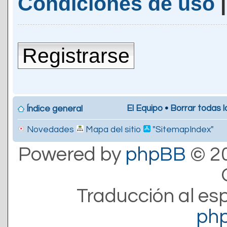
Condiciones de uso
Registrarse
El Equipo
•
Borrar todas l
Índice general
Novedades
Mapa del sitio
"SitemapIndex"
Powered by
phpBB
© 20
Traducción al es
ph