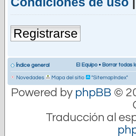
Condiciones de uso
Registrarse
El Equipo
•
Borrar todas l
Índice general
Novedades
Mapa del sitio
"SitemapIndex"
Powered by
phpBB
© 20
Traducción al es
ph