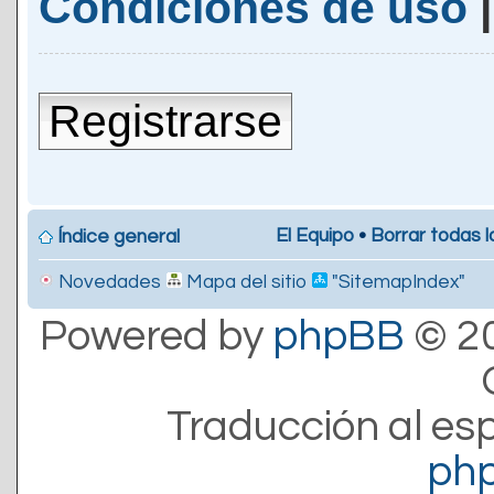
Condiciones de uso
Registrarse
El Equipo
•
Borrar todas l
Índice general
Novedades
Mapa del sitio
"SitemapIndex"
Powered by
phpBB
© 20
Traducción al es
ph