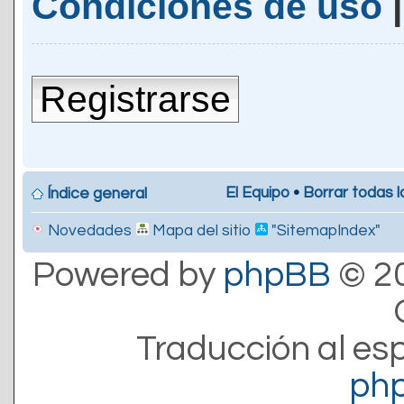
Condiciones de uso
Registrarse
El Equipo
•
Borrar todas l
Índice general
Novedades
Mapa del sitio
"SitemapIndex"
Powered by
phpBB
© 20
Traducción al es
ph