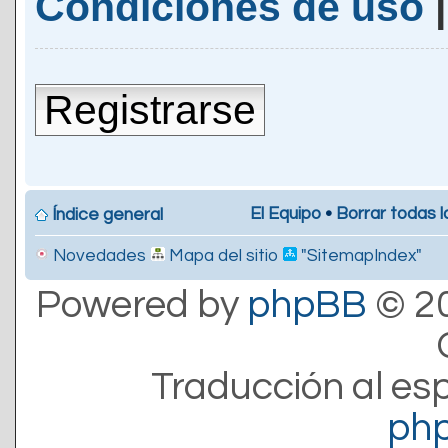
Condiciones de uso
Registrarse
El Equipo
•
Borrar todas l
Índice general
Novedades
Mapa del sitio
"SitemapIndex"
Powered by
phpBB
© 20
Traducción al es
ph