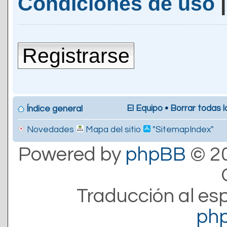
Condiciones de uso
Registrarse
El Equipo
•
Borrar todas l
Índice general
Novedades
Mapa del sitio
"SitemapIndex"
Powered by
phpBB
© 20
Traducción al es
ph