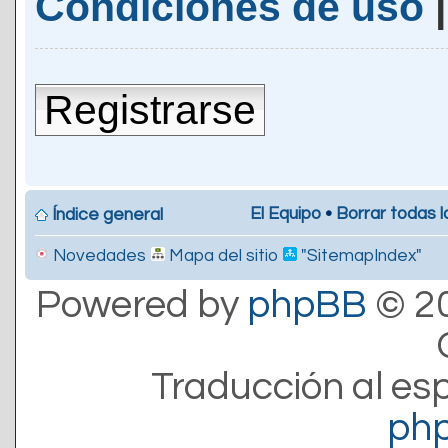
Condiciones de uso
Registrarse
El Equipo
•
Borrar todas l
Índice general
Novedades
Mapa del sitio
"SitemapIndex"
Powered by
phpBB
© 20
Traducción al es
ph