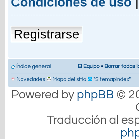
Condiciones de uso
Registrarse
El Equipo
•
Borrar todas l
Índice general
Novedades
Mapa del sitio
"SitemapIndex"
Powered by
phpBB
© 20
Traducción al es
ph