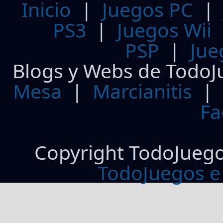
Inicio
|
Juegos PC
PS3
|
Juegos Wii
PSP
|
Jue
Blogs y Webs de TodoJ
Mesa
|
Marcianitis
|
Fa
Copyright TodoJueg
TodoJuegos e