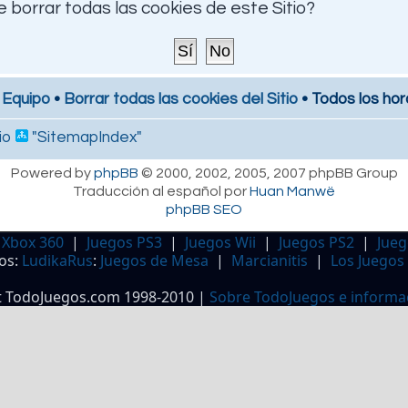
 borrar todas las cookies de este Sitio?
 Equipo
•
Borrar todas las cookies del Sitio
• Todos los hor
io
"SitemapIndex"
Powered by
phpBB
© 2000, 2002, 2005, 2007 phpBB Group
Traducción al español por
Huan Manwë
phpBB SEO
 Xbox 360
|
Juegos PS3
|
Juegos Wii
|
Juegos PS2
|
Jueg
os:
LudikaRus
:
Juegos de Mesa
|
Marcianitis
|
Los Juegos
t TodoJuegos.com 1998-2010 |
Sobre TodoJuegos e informa