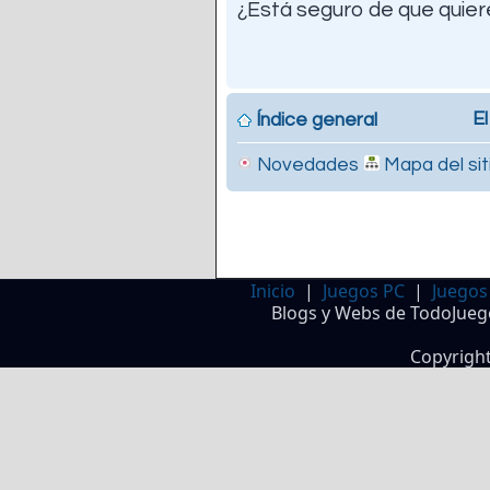
¿Está seguro de que quiere
El
Índice general
Novedades
Mapa del sit
Inicio
|
Juegos PC
|
Juegos
Blogs y Webs de TodoJueg
Copyrigh