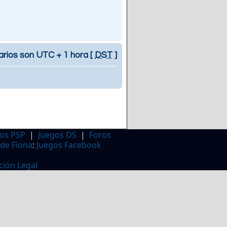
arios son UTC + 1 hora [
DST
]
os PSP
|
Juegos DS
|
Foros
 de Fiona
:
Juegos Facebook
ción Legal