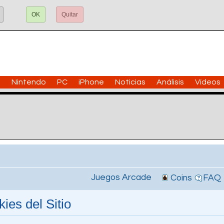
OK
Quitar
n
Nintendo
PC
iPhone
Noticias
Análisis
Vídeos
Juegos Arcade
Coins
FAQ
ies del Sitio