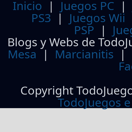
Inicio
|
Juegos PC
PS3
|
Juegos Wii
PSP
|
Jue
Blogs y Webs de TodoJ
Mesa
|
Marcianitis
|
Fa
Copyright TodoJueg
TodoJuegos e