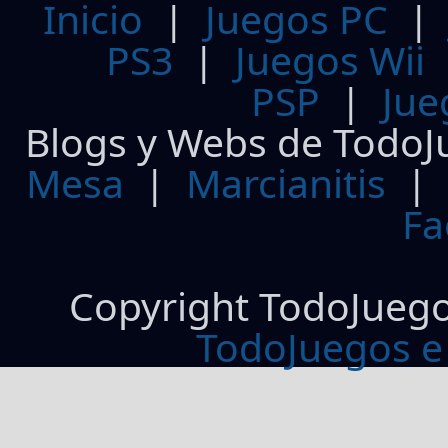
Inicio
|
Juegos PC
PS3
|
Juegos Wii
PSP
|
Jue
Blogs y Webs de TodoJ
Mesa
|
Marcianitis
|
Fa
Copyright TodoJueg
TodoJuegos e