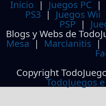
Inicio
|
Juegos PC
PS3
|
Juegos Wii
PSP
|
Jue
Blogs y Webs de TodoJ
Mesa
|
Marcianitis
|
Fa
Copyright TodoJueg
TodoJuegos e