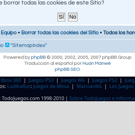
 borrar todas las cookies de este Sitio?
 Equipo
•
Borrar todas las cookies del Sitio
• Todos los hor
io
"SitemapIndex"
Powered by
phpBB
© 2000, 2002, 2005, 2007 phpBB Group
Traducción al español por
Huan Manwë
phpBB SEO
 Xbox 360
|
Juegos PS3
|
Juegos Wii
|
Juegos PS2
|
Jueg
os:
LudikaRus
:
Juegos de Mesa
|
Marcianitis
|
Los Juegos
t TodoJuegos.com 1998-2010 |
Sobre TodoJuegos e informa