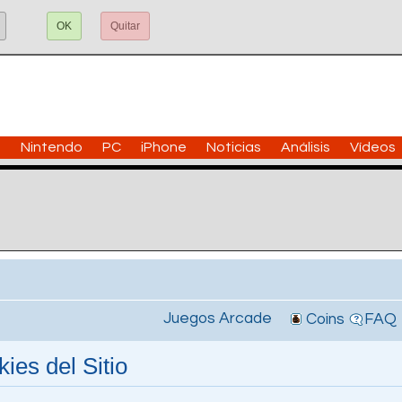
OK
Quitar
n
Nintendo
PC
iPhone
Noticias
Análisis
Vídeos
Juegos Arcade
Coins
FAQ
ies del Sitio