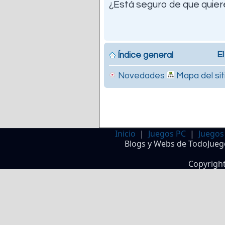
¿Está seguro de que quiere
El
Índice general
Novedades
Mapa del sit
Inicio
|
Juegos PC
|
Juegos
Blogs y Webs de TodoJueg
Copyrigh