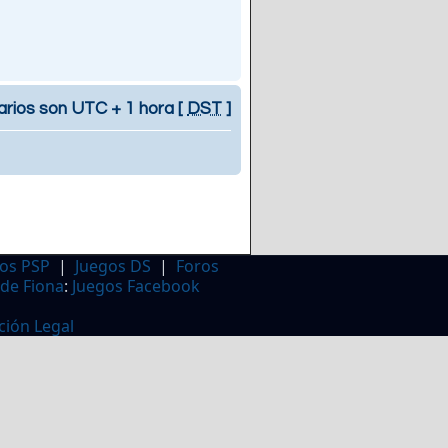
arios son UTC + 1 hora [
DST
]
os PSP
|
Juegos DS
|
Foros
 de Fiona
:
Juegos Facebook
ción Legal