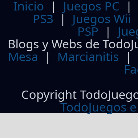
Inicio
|
Juegos PC
PS3
|
Juegos Wii
PSP
|
Jue
Blogs y Webs de TodoJ
Mesa
|
Marcianitis
|
Fa
Copyright TodoJueg
TodoJuegos e