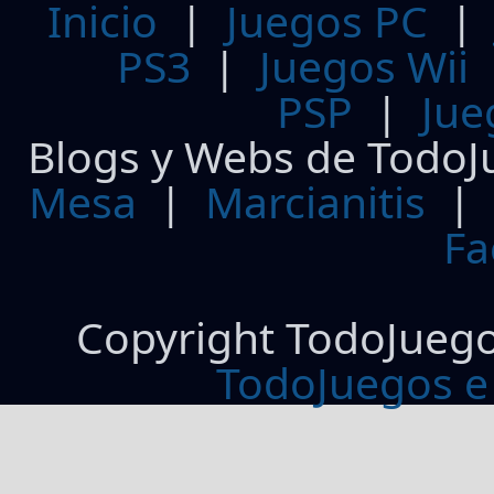
Inicio
|
Juegos PC
PS3
|
Juegos Wii
PSP
|
Jue
Blogs y Webs de TodoJ
Mesa
|
Marcianitis
|
Fa
Copyright TodoJueg
TodoJuegos e