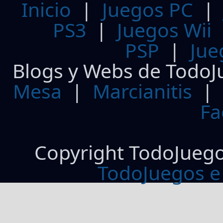
Inicio
|
Juegos PC
PS3
|
Juegos Wii
PSP
|
Jue
Blogs y Webs de TodoJ
Mesa
|
Marcianitis
|
Fa
Copyright TodoJueg
TodoJuegos e