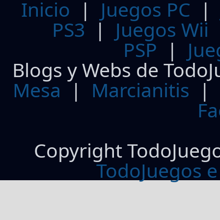
Inicio
|
Juegos PC
PS3
|
Juegos Wii
PSP
|
Jue
Blogs y Webs de TodoJ
Mesa
|
Marcianitis
|
Fa
Copyright TodoJueg
TodoJuegos e