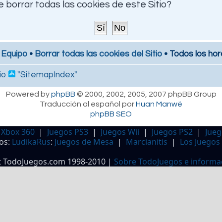
 borrar todas las cookies de este Sitio?
 Equipo
•
Borrar todas las cookies del Sitio
• Todos los hor
io
"SitemapIndex"
Powered by
phpBB
© 2000, 2002, 2005, 2007 phpBB Group
Traducción al español por
Huan Manwë
phpBB SEO
 Xbox 360
|
Juegos PS3
|
Juegos Wii
|
Juegos PS2
|
Jueg
os:
LudikaRus
:
Juegos de Mesa
|
Marcianitis
|
Los Juegos
t TodoJuegos.com 1998-2010 |
Sobre TodoJuegos e informa