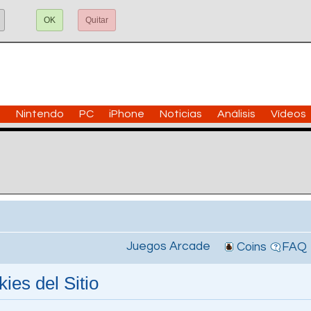
OK
Quitar
n
Nintendo
PC
iPhone
Noticias
Análisis
Vídeos
Juegos Arcade
Coins
FAQ
ies del Sitio