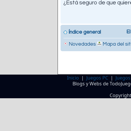
¿Está seguro de que quiere
El
Índice general
Novedades
Mapa del sit
Inicio
|
Juegos PC
|
Juegos
Blogs y Webs de TodoJueg
Copyrigh