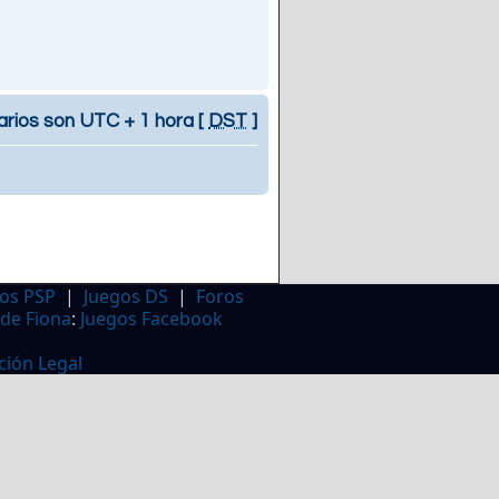
arios son UTC + 1 hora [
DST
]
os PSP
|
Juegos DS
|
Foros
 de Fiona
:
Juegos Facebook
ción Legal