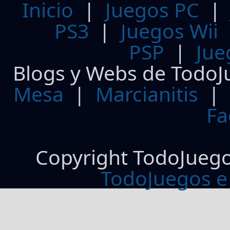
Inicio
|
Juegos PC
PS3
|
Juegos Wii
PSP
|
Jue
Blogs y Webs de TodoJ
Mesa
|
Marcianitis
|
Fa
Copyright TodoJueg
TodoJuegos e