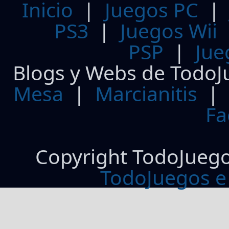
Inicio
|
Juegos PC
PS3
|
Juegos Wii
PSP
|
Jue
Blogs y Webs de TodoJ
Mesa
|
Marcianitis
|
Fa
Copyright TodoJueg
TodoJuegos e