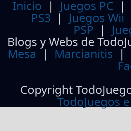
Inicio
|
Juegos PC
PS3
|
Juegos Wii
PSP
|
Jue
Blogs y Webs de TodoJ
Mesa
|
Marcianitis
|
Fa
Copyright TodoJueg
TodoJuegos e