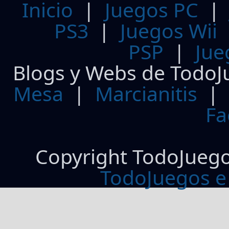
Inicio
|
Juegos PC
PS3
|
Juegos Wii
PSP
|
Jue
Blogs y Webs de TodoJ
Mesa
|
Marcianitis
|
Fa
Copyright TodoJueg
TodoJuegos e