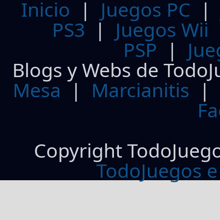
Inicio
|
Juegos PC
PS3
|
Juegos Wii
PSP
|
Jue
Blogs y Webs de TodoJ
Mesa
|
Marcianitis
|
Fa
Copyright TodoJueg
TodoJuegos e