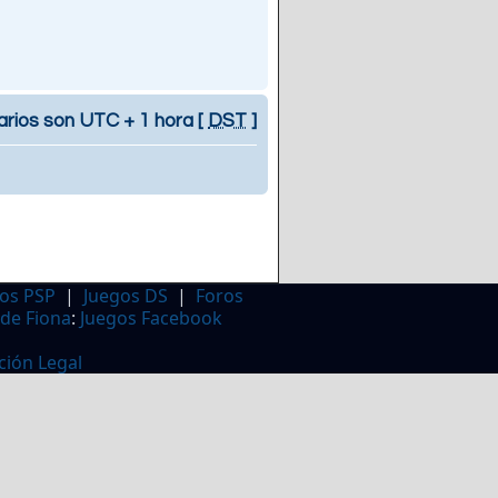
arios son UTC + 1 hora [
DST
]
os PSP
|
Juegos DS
|
Foros
 de Fiona
:
Juegos Facebook
ción Legal