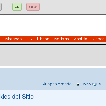
OK
Quitar
n
Nintendo
PC
iPhone
Noticias
Análisis
Vídeos
Juegos Arcade
Coins
FAQ
ies del Sitio