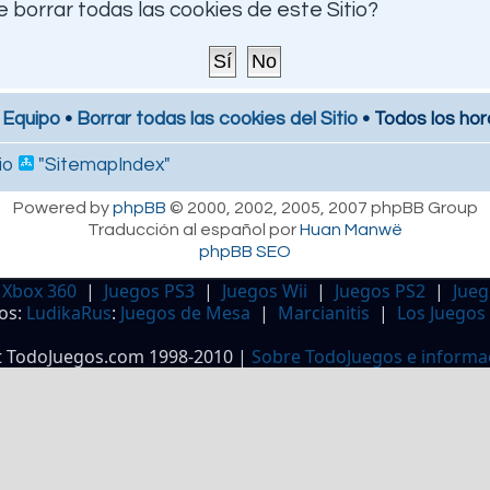
 borrar todas las cookies de este Sitio?
 Equipo
•
Borrar todas las cookies del Sitio
• Todos los hor
io
"SitemapIndex"
Powered by
phpBB
© 2000, 2002, 2005, 2007 phpBB Group
Traducción al español por
Huan Manwë
phpBB SEO
 Xbox 360
|
Juegos PS3
|
Juegos Wii
|
Juegos PS2
|
Jueg
os:
LudikaRus
:
Juegos de Mesa
|
Marcianitis
|
Los Juegos
t TodoJuegos.com 1998-2010 |
Sobre TodoJuegos e informa