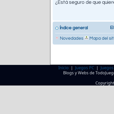
¿Está seguro de que quiere
El
Índice general
Novedades
Mapa del sit
Inicio
|
Juegos PC
|
Juegos
Blogs y Webs de TodoJueg
Copyrigh