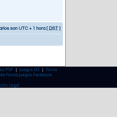
arios son UTC + 1 hora [
DST
]
os PSP
|
Juegos DS
|
Foros
 de Fiona
:
Juegos Facebook
ción Legal