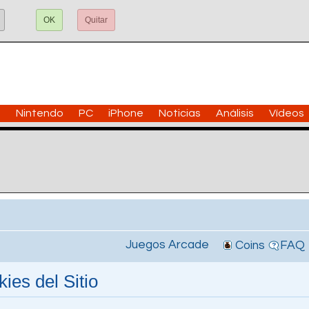
OK
Quitar
n
Nintendo
PC
iPhone
Noticias
Análisis
Vídeos
Juegos Arcade
Coins
FAQ
ies del Sitio