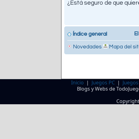
¿Está seguro de que quiere
El
Índice general
Novedades
Mapa del sit
Inicio
|
Juegos PC
|
Juegos
Blogs y Webs de TodoJueg
Copyrigh