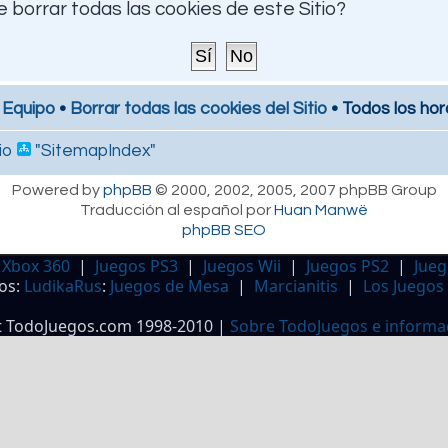
 borrar todas las cookies de este Sitio?
 Equipo
•
Borrar todas las cookies del Sitio
• Todos los hor
io
"SitemapIndex"
Powered by
phpBB
© 2000, 2002, 2005, 2007 phpBB Group
Traducción al español por
Huan Manwë
phpBB SEO
 Xbox 360
|
Juegos PS3
|
Juegos Wii
|
Juegos PS2
|
Jueg
os:
LudikaRus
:
Juegos de Mesa
|
Marcianitis
|
Los Juegos
t TodoJuegos.com 1998-2010 |
Sobre TodoJuegos e informa