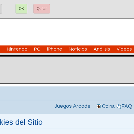
OK
Quitar
n
Nintendo
PC
iPhone
Noticias
Análisis
Vídeos
Juegos Arcade
Coins
FAQ
ies del Sitio