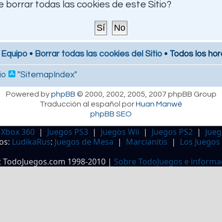
 borrar todas las cookies de este Sitio?
 Equipo
•
Borrar todas las cookies del Sitio
• Todos los hor
io
"SitemapIndex"
Powered by
phpBB
© 2000, 2002, 2005, 2007 phpBB Group
Traducción al español por
Huan Manwë
phpBB SEO
 Xbox 360
|
Juegos PS3
|
Juegos Wii
|
Juegos PS2
|
Jueg
os:
LudikaRus
:
Juegos de Mesa
|
Marcianitis
|
Los Juegos
t TodoJuegos.com 1998-2010 |
Sobre TodoJuegos e informa