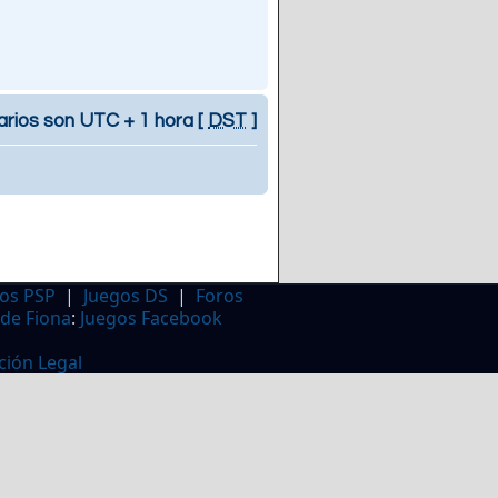
arios son UTC + 1 hora [
DST
]
os PSP
|
Juegos DS
|
Foros
 de Fiona
:
Juegos Facebook
ción Legal