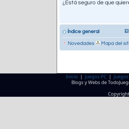
¿Está seguro de que quiere
El
Índice general
Novedades
Mapa del sit
Inicio
|
Juegos PC
|
Juegos
Blogs y Webs de TodoJueg
Copyrigh