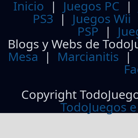
Inicio
|
Juegos PC
PS3
|
Juegos Wii
PSP
|
Jue
Blogs y Webs de TodoJ
Mesa
|
Marcianitis
|
Fa
Copyright TodoJueg
TodoJuegos e