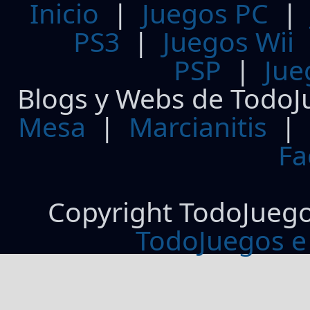
Inicio
|
Juegos PC
PS3
|
Juegos Wii
PSP
|
Jue
Blogs y Webs de TodoJ
Mesa
|
Marcianitis
|
Fa
Copyright TodoJueg
TodoJuegos e