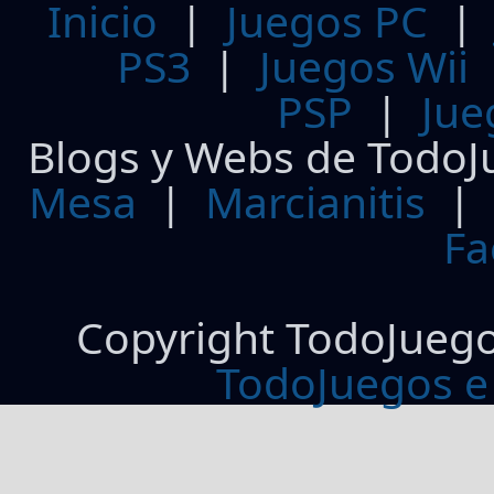
Inicio
|
Juegos PC
PS3
|
Juegos Wii
PSP
|
Jue
Blogs y Webs de TodoJ
Mesa
|
Marcianitis
|
Fa
Copyright TodoJueg
TodoJuegos e