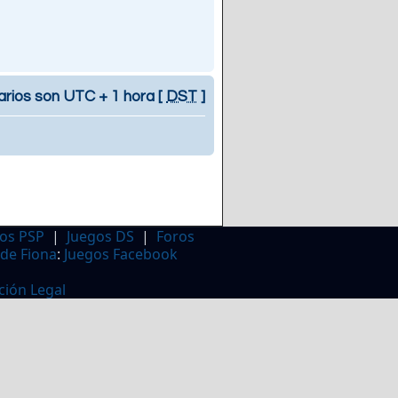
arios son UTC + 1 hora [
DST
]
os PSP
|
Juegos DS
|
Foros
 de Fiona
:
Juegos Facebook
ción Legal