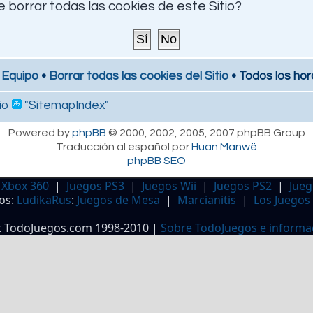
 borrar todas las cookies de este Sitio?
 Equipo
•
Borrar todas las cookies del Sitio
• Todos los hor
io
"SitemapIndex"
Powered by
phpBB
© 2000, 2002, 2005, 2007 phpBB Group
Traducción al español por
Huan Manwë
phpBB SEO
 Xbox 360
|
Juegos PS3
|
Juegos Wii
|
Juegos PS2
|
Jueg
os:
LudikaRus
:
Juegos de Mesa
|
Marcianitis
|
Los Juegos
t TodoJuegos.com 1998-2010 |
Sobre TodoJuegos e informa