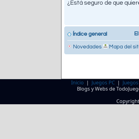
¿Está seguro de que quiere
El
Índice general
Novedades
Mapa del sit
Inicio
|
Juegos PC
|
Juegos
Blogs y Webs de TodoJueg
Copyrigh