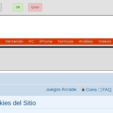
OK
Quitar
n
Nintendo
PC
iPhone
Noticias
Análisis
Vídeos
Juegos Arcade
Coins
FAQ
ies del Sitio