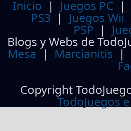
Inicio
|
Juegos PC
PS3
|
Juegos Wii
PSP
|
Jue
Blogs y Webs de TodoJ
Mesa
|
Marcianitis
|
Fa
Copyright TodoJueg
TodoJuegos e