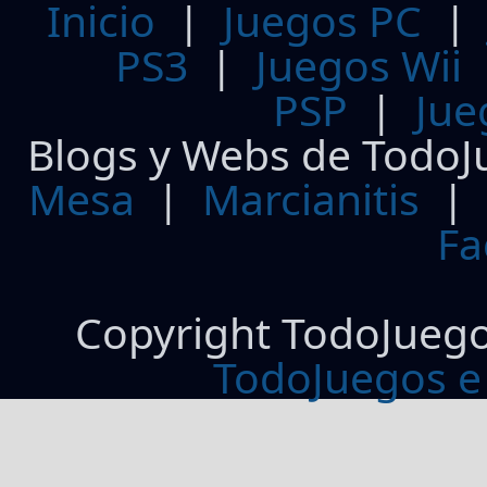
Inicio
|
Juegos PC
PS3
|
Juegos Wii
PSP
|
Jue
Blogs y Webs de TodoJ
Mesa
|
Marcianitis
|
Fa
Copyright TodoJueg
TodoJuegos e