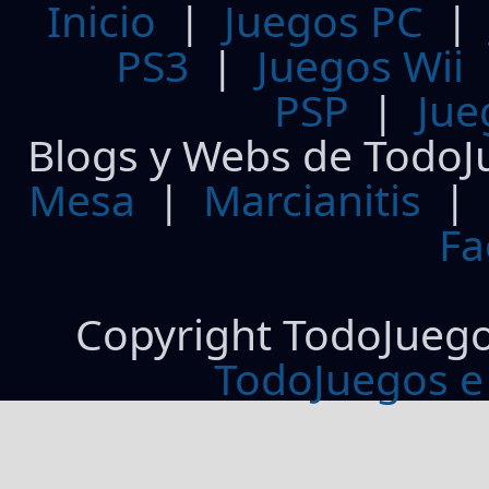
Inicio
|
Juegos PC
PS3
|
Juegos Wii
PSP
|
Jue
Blogs y Webs de TodoJ
Mesa
|
Marcianitis
|
Fa
Copyright TodoJueg
TodoJuegos e