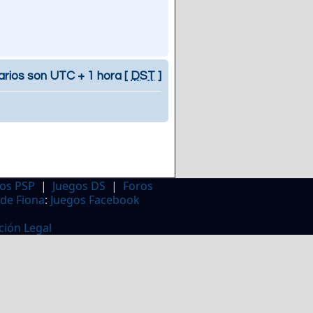
arios son UTC + 1 hora [
DST
]
os PSP
|
Juegos DS
|
Foros
 de Fiona
:
Juegos Facebook
ción Legal