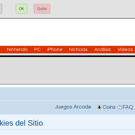
OK
Quitar
n
Nintendo
PC
iPhone
Noticias
Análisis
Vídeos
Juegos Arcade
Coins
FAQ
ies del Sitio