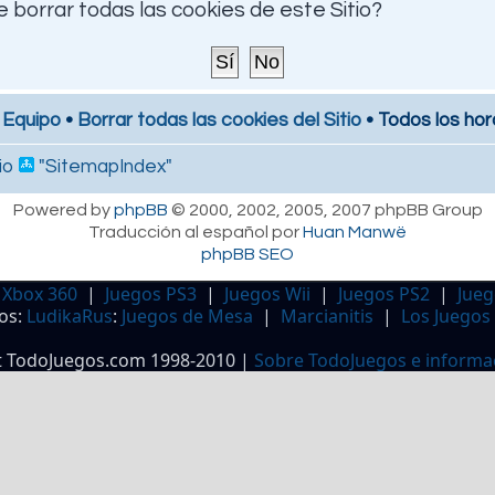
 borrar todas las cookies de este Sitio?
 Equipo
•
Borrar todas las cookies del Sitio
• Todos los hor
io
"SitemapIndex"
Powered by
phpBB
© 2000, 2002, 2005, 2007 phpBB Group
Traducción al español por
Huan Manwë
phpBB SEO
 Xbox 360
|
Juegos PS3
|
Juegos Wii
|
Juegos PS2
|
Jueg
os:
LudikaRus
:
Juegos de Mesa
|
Marcianitis
|
Los Juegos
t TodoJuegos.com 1998-2010 |
Sobre TodoJuegos e informa