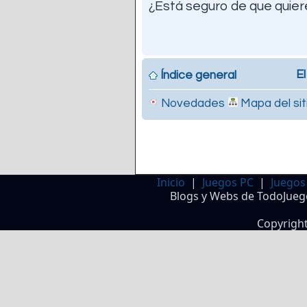
¿Está seguro de que quiere
El
Índice general
Novedades
Mapa del sit
Inicio
|
Juegos PC
|
Juegos
Blogs y Webs de TodoJueg
Copyrigh