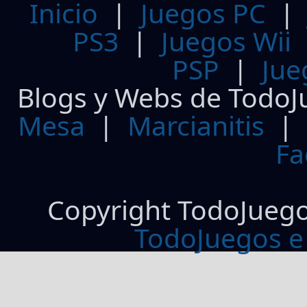
Inicio
|
Juegos PC
PS3
|
Juegos Wii
PSP
|
Jue
Blogs y Webs de TodoJ
Mesa
|
Marcianitis
|
Fa
Copyright TodoJueg
TodoJuegos e